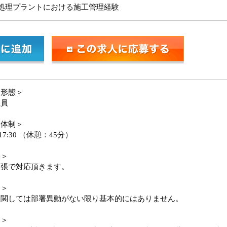
み処理プラントにおける施工管理経験
用形態＞
社員
務体制＞
0-17:30 （休憩：45分）
張＞
出張で対応頂きます。
勤＞
に関しては部署異動がない限り基本的にはありません。
日＞