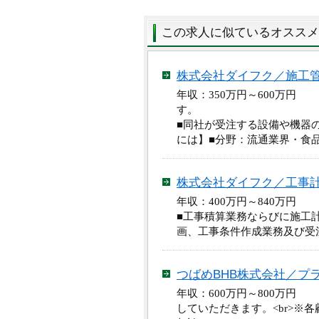
この求人に似ているオススメ
株式会社ダイフク／施工
年収：350万円～600万円
す。
■同社が受注する設備や機器
には】■分野：流通業界・食
株式会社ダイフク／工事
年収：400万円～840万円
■工事積算業務ならびに施工
画、工事条件作成業務及び受
つばめBHB株式会社／プ
年収：600万円～800万円
していただきます。<br>