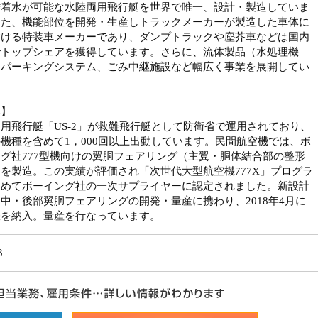
離着水が可能な水陸両用飛行艇を世界で唯一、設計・製造していま
また、機能部位を開発・生産しトラックメーカーが製造した車体に
付ける特装車メーカーであり、ダンプトラックや塵芥車などは国内
でトップシェアを獲得しています。さらに、流体製品（水処理機
、パーキングシステム、ごみ中継施設など幅広く事業を展開してい
。
み】
用飛行艇「US-2」が救難飛行艇として防衛省で運用されており、
機種を含めて1，000回以上出動しています。民間航空機では、ボ
グ社777型機向けの翼胴フェアリング（主翼・胴体結合部の整形
を製造。この実績が評価され「次世代大型航空機777X」プログラ
初めてボーイング社の一次サプライヤーに認定されました。新設計
中・後部翼胴フェアリングの開発・量産に携わり、2018年4月に
機を納入。量産を行なっています。
3