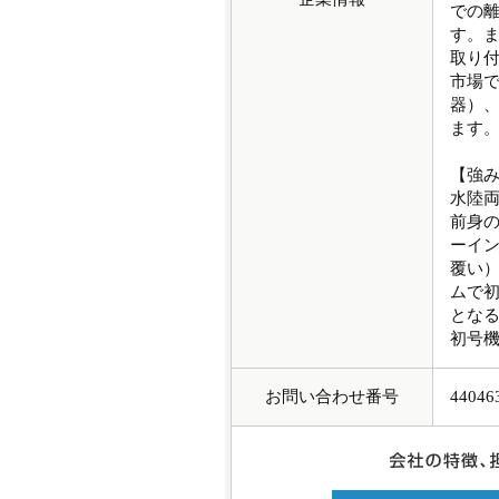
での
す。
取り
市場
器）
ます
【強
水陸両
前身の
ーイン
覆い）
ムで
となる
初号
お問い合わせ番号
44046