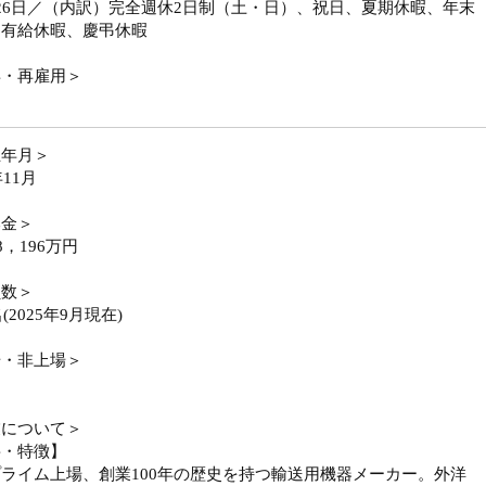
26日／（内訳）完全週休2日制（土・日）、祝日、夏期休暇、年末
、有給休暇、慶弔休暇
年・再雇用＞
立年月＞
年11月
本金＞
8，196万円
員数＞
名(2025年9月現在)
場・非上場＞
業について＞
要・特徴】
ライム上場、創業100年の歴史を持つ輸送用機器メーカー。外洋