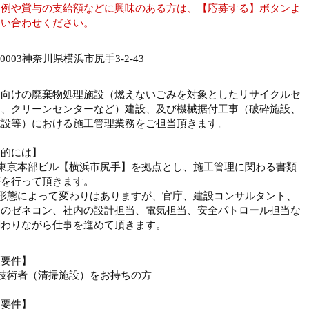
収例や賞与の支給額などに興味のある方は、【応募する】ボタンよ
問い合わせください。
-0003神奈川県横浜市尻手3-2-43
体向けの廃棄物処理施設（燃えないごみを対象としたリサイクルセ
ー、クリーンセンターなど）建設、及び機械据付工事（破砕施設、
施設等）における施工管理業務をご担当頂きます。
体的には】
社東京本部ビル【横浜市尻手】を拠点とし、施工管理に関わる書類
等を行って頂きます。
注形態によって変わりはありますが、官庁、建設コンサルタント、
けのゼネコン、社内の設計担当、電気担当、安全パトロール担当な
関わりながら仕事を進めて頂きます。
須要件】
技術者（清掃施設）をお持ちの方
迎要件】