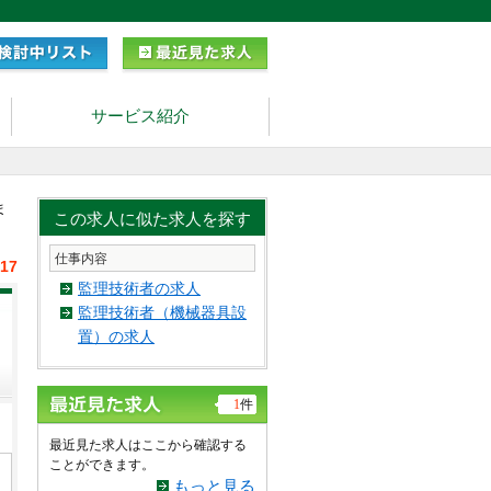
サービス紹介
ま
この求人に似た求人を探す
仕事内容
/17
監理技術者の求人
監理技術者（機械器具設
置）の求人
1
件
最近見た求人はここから確認する
ことができます。
もっと見る