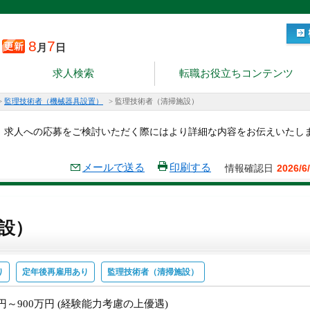
8
7
月
日
求人検索
転職お役立ちコンテンツ
>
監理技術者（機械器具設置）
>
監理技術者（清掃施設）
。求人への応募をご検討いただく際にはより詳細な内容をお伝えいたし
メールで送る
印刷する
情報確認日
2026/6
設）
り
定年後再雇用あり
監理技術者（清掃施設）
万円～900万円 (経験能力考慮の上優遇)