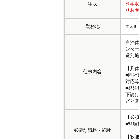
年収
※年
りお
勤務地
〒230
自治
ンタ
選別
【具
仕事内容
■同
対応
■発
下請
どと
【必
■監理
必要な資格・経験
【歓