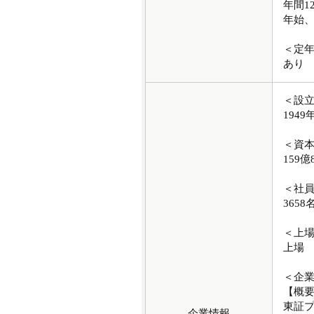
年間1
年始
＜定
あり
＜設
1949
＜資
159億
＜社
3658
＜上
上場
＜企
【概
東証プ
企業情報