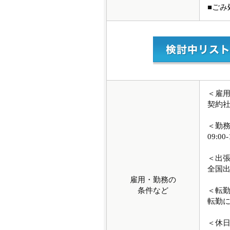
■ご
＜雇
契約
＜勤
09:0
＜出
全国
雇用・勤務の
条件など
＜転
転勤
＜休