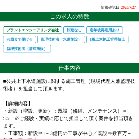
情報確認日
2026/7/27
この求人の特徴
プラントエンジニアリング会社
転勤なし
定年後再雇用あり
70歳まで働ける
監理技術者（水道施設）
1級土木施工管理技士
監理技術者（清掃施設）
仕事内容
■公共上下水道施設に関する施工管理（現場代理人兼監理技
術者）を担当して頂きます。
【詳細内容】
・新設（増設、更新）：既設（修繕、メンテナンス）＝
5:5 ※ご経験・実績に応じて担当して頂く案件を担当頂き
ます。
・工事額：新設⇒1～3億円の工事が中心／既設⇒数百万～