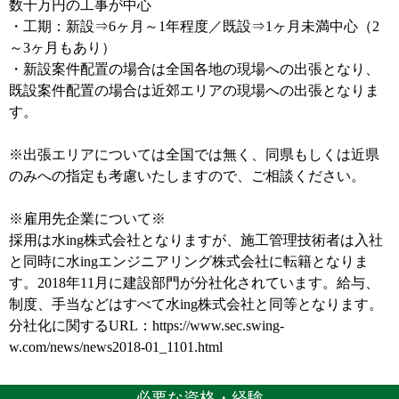
数千万円の工事が中心
・工期：新設⇒6ヶ月～1年程度／既設⇒1ヶ月未満中心（2
～3ヶ月もあり）
・新設案件配置の場合は全国各地の現場への出張となり、
既設案件配置の場合は近郊エリアの現場への出張となりま
す。
※出張エリアについては全国では無く、同県もしくは近県
のみへの指定も考慮いたしますので、ご相談ください。
※雇用先企業について※
採用は水ing株式会社となりますが、施工管理技術者は入社
と同時に水ingエンジニアリング株式会社に転籍となりま
す。2018年11月に建設部門が分社化されています。給与、
制度、手当などはすべて水ing株式会社と同等となります。
分社化に関するURL：https://www.sec.swing-
w.com/news/news2018-01_1101.html
必要な資格・経験