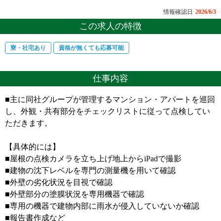
情報確認日
2026/6/3
この求人の特徴
寮・社宅あり
資格が無くても応募可能
仕事内容
■主に同社グループが管理するマンション・アパートを巡回
し、外観・共有部分をチェックリストに従って点検してい
ただきます。
【具体的には】
■屋根の点検カメラを立ち上げ地上からiPadで撮影
■建物の沈下レベルを専門の測量機を用いて確認
■外壁の劣化状況を目視で確認
■外壁部分の塗膜状況を専用機器で確認
■専用の機器で建物内部に雨水が侵入していないか確認
■報告書作成など