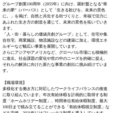
グループ創業100周年（2055年）に向け、羅針盤となる“将
来の夢”（パーパス）として「生きる歓びを、未来の景色
に。」を掲げ、自然と共生する街づくりと、幸福で活力に
あふれた生き方の創造を通じて、未来の景色を拓いていき
ます。
「人・街・暮らしの価値共創グループ」として、住宅や集
合住宅、商業施設、物流施設などの建築に加え、環境エネ
ルギーなど幅広い事業を展開しています。
さらにアジアやアメリカなど、グローバル市場にも積極的
に進出。社会課題の変化や世の中のニーズを的確に捉え、
それらの解決に向けた新たな事業の創出に挑み続けていま
す。
【職場環境】
多様化する働き方に対応したワークライフバランスの推進
に取り組んでいます。年次有給休暇を計画的に取得する制
度「ホームホリデー制度」、時間単位有給休暇制度、最大
100日まで積み立てることができる「有給休暇積立制度」な
どを完備。2021年にはフレックス制度も導入しています。