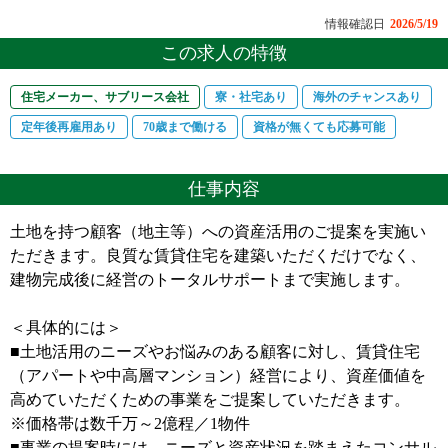
情報確認日
2026/5/19
この求人の特徴
住宅メーカー、サブリース会社
寮・社宅あり
海外のチャンスあり
定年後再雇用あり
70歳まで働ける
資格が無くても応募可能
仕事内容
土地を持つ顧客（地主等）への資産活用のご提案を実施い
ただきます。良質な賃貸住宅を建築いただくだけでなく、
建物完成後に経営のトータルサポートまで実施します。
＜具体的には＞
■土地活用のニーズやお悩みのある顧客に対し、賃貸住宅
（アパートや中高層マンション）経営により、資産価値を
高めていただくための事業をご提案していただきます。
※価格帯は数千万～2億程／1物件
■事業の提案時には、ニーズと資産状況を踏まえたコンサル