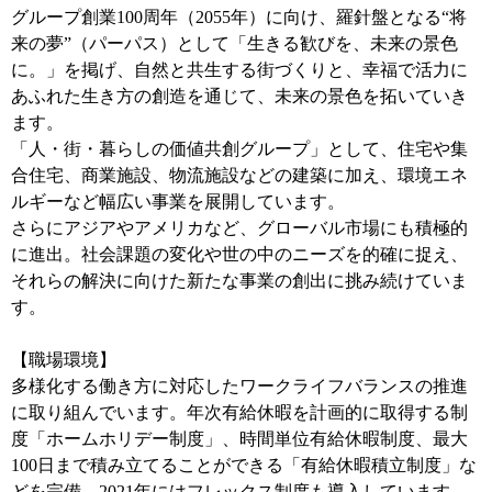
グループ創業100周年（2055年）に向け、羅針盤となる“将
来の夢”（パーパス）として「生きる歓びを、未来の景色
に。」を掲げ、自然と共生する街づくりと、幸福で活力に
あふれた生き方の創造を通じて、未来の景色を拓いていき
ます。
「人・街・暮らしの価値共創グループ」として、住宅や集
合住宅、商業施設、物流施設などの建築に加え、環境エネ
ルギーなど幅広い事業を展開しています。
さらにアジアやアメリカなど、グローバル市場にも積極的
に進出。社会課題の変化や世の中のニーズを的確に捉え、
それらの解決に向けた新たな事業の創出に挑み続けていま
す。
【職場環境】
多様化する働き方に対応したワークライフバランスの推進
に取り組んでいます。年次有給休暇を計画的に取得する制
度「ホームホリデー制度」、時間単位有給休暇制度、最大
100日まで積み立てることができる「有給休暇積立制度」な
どを完備。2021年にはフレックス制度も導入しています。