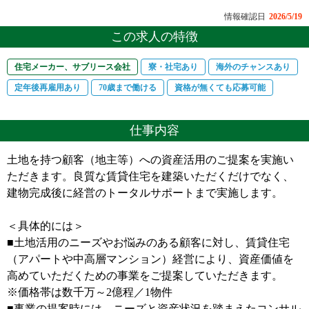
情報確認日
2026/5/19
この求人の特徴
住宅メーカー、サブリース会社
寮・社宅あり
海外のチャンスあり
定年後再雇用あり
70歳まで働ける
資格が無くても応募可能
仕事内容
土地を持つ顧客（地主等）への資産活用のご提案を実施い
ただきます。良質な賃貸住宅を建築いただくだけでなく、
建物完成後に経営のトータルサポートまで実施します。
＜具体的には＞
■土地活用のニーズやお悩みのある顧客に対し、賃貸住宅
（アパートや中高層マンション）経営により、資産価値を
高めていただくための事業をご提案していただきます。
※価格帯は数千万～2億程／1物件
■事業の提案時には、ニーズと資産状況を踏まえたコンサル