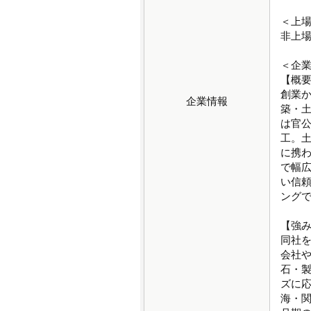
＜上
非上
＜企
【概
創業か
企業情報
築・
は官
工。
に携
で幅
い信頼
ングで
【強
同社を
会社
石・
ズに
海・関