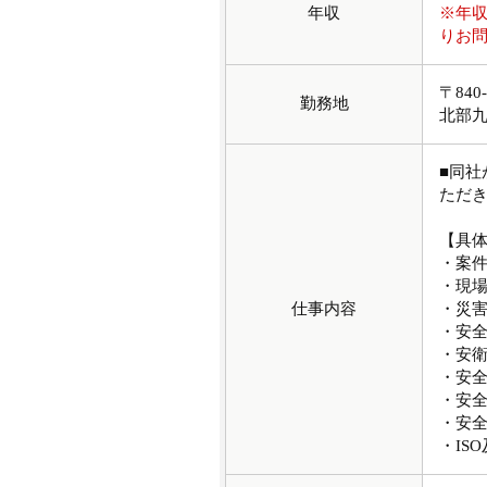
年収
※年
りお
〒84
勤務地
北部
■同
ただ
【具
・案
・現
仕事内容
・災
・安
・安衛
・安
・安
・安全
・IS