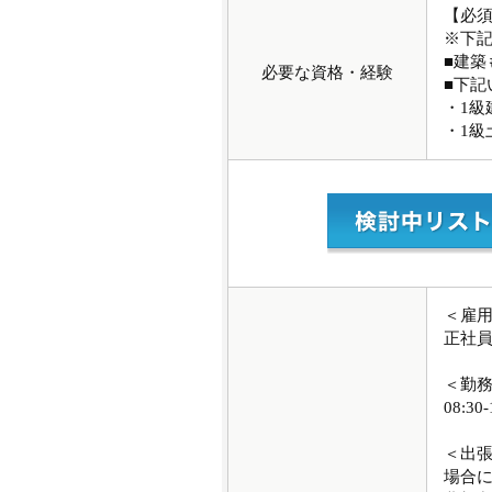
【必
※下記
■建築
必要な資格・経験
■下記
・1級
・1級
＜雇
正社
＜勤
08:30
＜出
場合