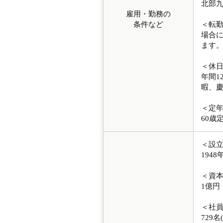
北部
雇用・勤務の
条件など
＜転
場合
ます
＜休
年間1
暇、
＜定
60歳
＜設
1948
＜資
1億円
＜社
729名