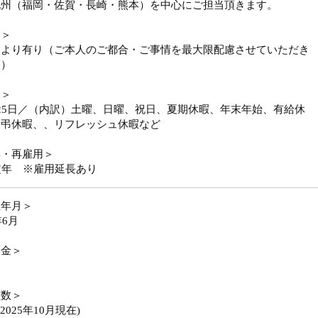
九州（福岡・佐賀・長崎・熊本）を中心にご担当頂きます。
勤＞
により有り（ご本人のご都合・ご事情を最大限配慮させていただき
。）
日＞
25日／（内訳）土曜、日曜、祝日、夏期休暇、年末年始、有給休
慶弔休暇、、リフレッシュ休暇など
年・再雇用＞
定年 ※雇用延長あり
立年月＞
年6月
本金＞
員数＞
(2025年10月現在)