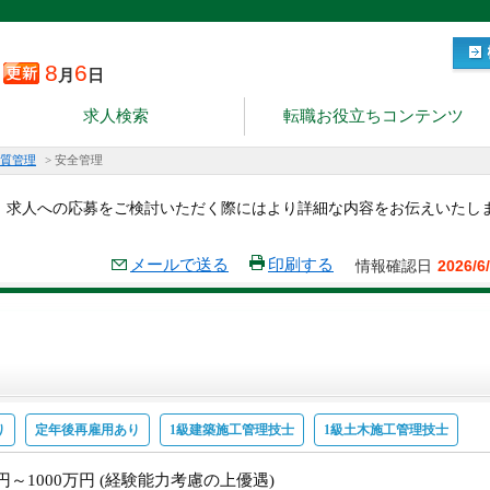
8
6
月
日
求人検索
転職お役立ちコンテンツ
質管理
>
安全管理
。求人への応募をご検討いただく際にはより詳細な内容をお伝えいたし
メールで送る
印刷する
情報確認日
2026/6
り
定年後再雇用あり
1級建築施工管理技士
1級土木施工管理技士
万円～1000万円 (経験能力考慮の上優遇)