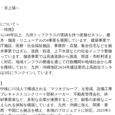
場・非上場＞
場
業について＞
要・特徴】
ら140年以上、九州トップクラスの実績を持つ老舗ゼネコン。建
土木・舗道・リニューアルの4事業を展開しています。建築事業で
公庁施設、医療・社会福祉施設、事務所・店舗、集合住宅などを施
土木事業ではダム、道路・鉄道、上下水道などの社会インフラ整備
わっています。舗道事業では高速道路から国道、県道・市町村道ま
広く対応。地域インフラの整備を通じて行政機関や地域社会から厚
を獲得しており、九州・沖縄地区2024年建設業売上高総合ランキ
は2位にランクインしています。
み】
中核に15法人で構成される「マツオグループ」を形成。設備工事
やプレキャストコンクリート部材メーカー、不動産管理会社、砕
製砂事業者など、多彩な企業が連携することで、顧客の多様なニー
応えられる体制を構築しています。九州・沖縄に加え、関東・東
西・中国にも拠点を構え、各地のプロジェクトに対応。2025年3