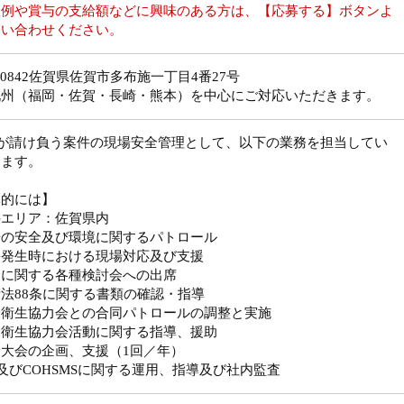
収例や賞与の支給額などに興味のある方は、【応募する】ボタンよ
問い合わせください。
0-0842佐賀県佐賀市多布施一丁目4番27号
九州（福岡・佐賀・長崎・熊本）を中心にご対応いただきます。
社が請け負う案件の現場安全管理として、以下の業務を担当してい
きます。
体的には】
件エリア：佐賀県内
場の安全及び環境に関するパトロール
害発生時における現場対応及び支援
全に関する各種検討会への出席
法88条に関する書類の確認・指導
全衛生協力会との合同パトロールの調整と実施
全衛生協力会活動に関する指導、援助
大会の企画、支援（1回／年）
O及びCOHSMSに関する運用、指導及び社内監査