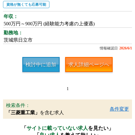
資格が無くても応募可能
年収：
500万円～900万円 (経験能力考慮の上優遇)
勤務地：
茨城県日立市
情報確認日
2026/6/1
検討中に追加
求人詳細ページへ
1
検索条件：
条件変更
「三菱重工業」
を含む求人
「
サイトに載っていない求人
を見たい」