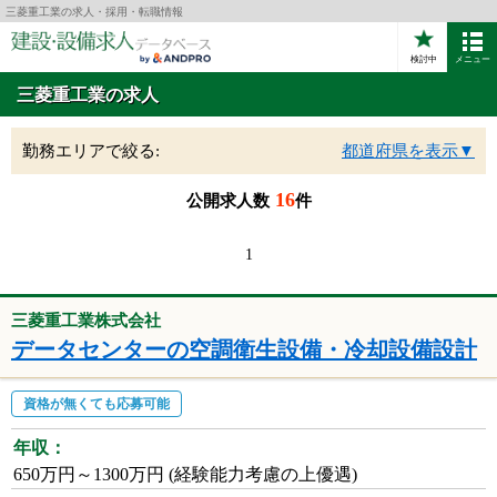
三菱重工業の求人・採用・転職情報
検討中
メニュー
三菱重工業の求人
勤務エリアで絞る:
都道府県を表示▼
16
公開求人数
件
1
三菱重工業株式会社
データセンターの空調衛生設備・冷却設備設計
資格が無くても応募可能
年収：
650万円～1300万円 (経験能力考慮の上優遇)