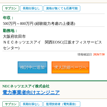
サブコン
長期出張なし
資格が無くても応募可能
年収：
500万円～800万円 (経験能力考慮の上優遇)
勤務地：
大阪府吹田市
ＮＥＣネッツエスアイ 関西EOSC(江坂オフィスサービス
センター)
情報確認日
2026/7/30
検討中に追加
求人詳細ページへ
NECネッツエスアイ株式会社
電力事業者向けエンジニア
サブコン
長期出張なし
監理技術者（電気通信）