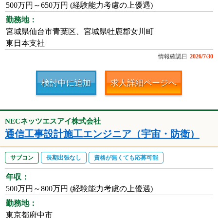
500万円～650万円 (経験能力考慮の上優遇)
勤務地：
宮城県仙台市青葉区、宮城県牡鹿郡女川町
東日本支社
情報確認日
2026/7/30
検討中に追加
求人詳細ページへ
NECネッツエスアイ株式会社
通信工事設計施工エンジニア（宇宙・防衛）
サブコン
長期出張なし
資格が無くても応募可能
年収：
500万円～800万円 (経験能力考慮の上優遇)
勤務地：
東京都府中市