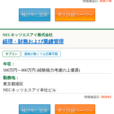
情報確認日
2026/7/30
検討中に追加
求人詳細ページへ
NECネッツエスアイ株式会社
経理・財務および業績管理
サブコン
資格が無くても応募可能
年収：
500万円～800万円 (経験能力考慮の上優遇)
勤務地：
東京都港区
NECネッツエスアイ本社ビル
情報確認日
2026/6/1
検討中に追加
求人詳細ページへ