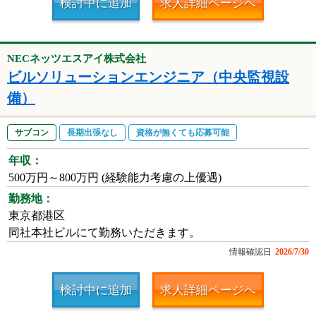
検討中に追加
求人詳細ページへ
NECネッツエスアイ株式会社
ビルソリューションエンジニア（中央監視設
備）
サブコン
長期出張なし
資格が無くても応募可能
年収：
500万円～800万円 (経験能力考慮の上優遇)
勤務地：
東京都港区
同社本社ビルにて勤務いただきます。
情報確認日
2026/7/30
検討中に追加
求人詳細ページへ