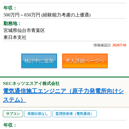
年収：
500万円～650万円 (経験能力考慮の上優遇)
勤務地：
宮城県仙台市青葉区
東日本支社
情報確認日
2026/7/30
検討中に追加
求人詳細ページへ
NECネッツエスアイ株式会社
電気通信施工エンジニア（原子力発電所向けシ
ステム）
サブコン
長期出張なし
監理技術者（電気通信）
年収：