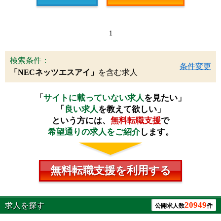
1
検索条件：
条件変更
「NECネッツエスアイ」
を含む求人
「
サイトに載っていない求人
を見たい」
「
良い求人
を教えて欲しい」
という方には、
無料転職支援
で
希望通りの求人をご紹介
します。
無料転職支援を利用する
20949
求人を探す
公開求人数
件